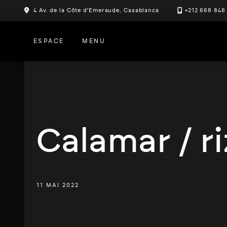
Skip
4 Av. de la Côte d'Emeraude, Casablanca
+212 668 846
to
content
ESPACE
MENU
Calamar / ri
11 MAI 2022